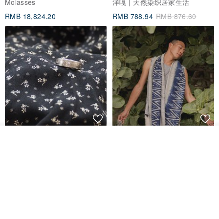
Molasses
洋嘎 | 天然染织居家生活
RMB 18,824.20
RMB 788.94
RMB 876.60
香港银色伍毫硬币戒指
【水岸】手织纯棉蓝染/伊卡织饰
我要订制
巾/空调保暖披肩
加入收藏
了解品牌
Riley the jewellery
洋嘎 | 天然染织居家生活
RMB 396.50
RMB 729.70
包邮
9 折