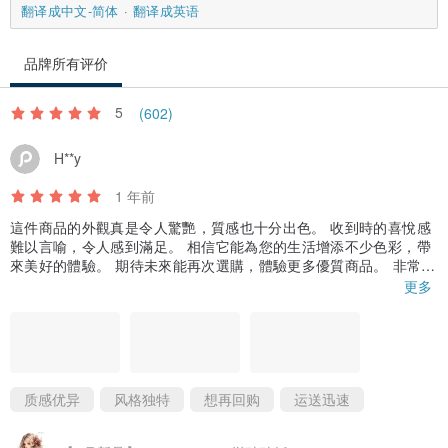
翻译成中文-简体
翻译成英语
品牌所有评价
5
(602)
H**y
1 年前
這件商品的外觀真是令人驚艷，質感也十分出色。 收到時的喜悅感
難以言喻，令人感到滿足。 相信它能為您的生活增添不少色彩，帶
來美好的體驗。 期待未來能再次選購，體驗更多優質商品。 非常感
謝您的用心製作，讓我有如此愉快的購物體驗。
更多
质感优异
风格独特
想再回购
运送迅速