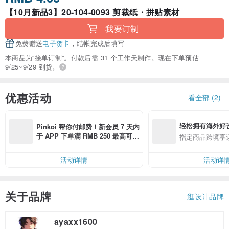
【10月新品3】20-104-0093 剪裁纸・拼贴素材
我要订制
免费赠送
电子贺卡
，结帐完成后填写
本商品为“接单订制”。付款后需 31 个工作天制作。现在下单预估
9/25~9/29 到货。
优惠活动
看全部 (2)
轻松拥有海外好
Pinkoi 帮你付邮费！新会员 7 天内
于 APP 下单满 RMB 250 最高可折
指定商品跨境享
邮费 RMB 40
活动详情
活动详
关于品牌
逛设计品牌
ayaxx1600