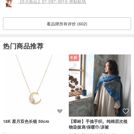
【5月新品】07-087-0016 拼贴贴纸
看品牌所有评价 (602)
热门商品推荐
9 折
18K 星月双色长链 50cm
【翠岭】手捻手织。纯棉层次植
物染披肩/保暖巾/凉被