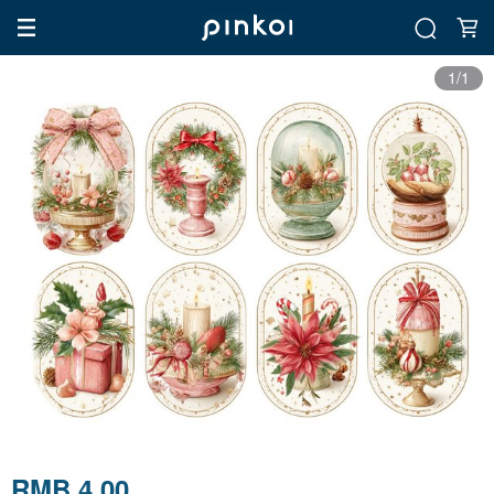
1/1
RMB 4.00