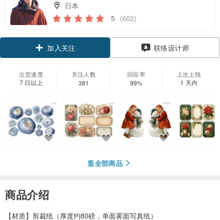
日本
5
(602)
领优惠券
联络设计师
加入关注
出货速度
关注人数
回应率
上次上线
7 日以上
1 天内
381
99%
逛全部商品
商品介绍
【材质】剪裁纸（厚度约80磅，单面雾面写真纸）