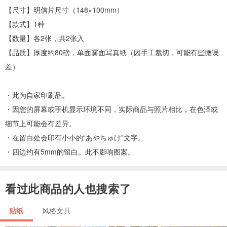
【尺寸】明信片尺寸（148×100mm）
【款式】1种
【数量】各2张，共2张入
【品质】厚度约80磅，单面雾面写真纸（因手工裁切，可能有些微误
差）
・此为自家印刷品。
・因您的屏幕或手机显示环境不同，实际商品与照片相比，在色泽或
细节上可能会有差异。
・在留白处会印有小小的“あやちゅけ”文字。
・四边约有5mm的留白。此不影响图案。
看过此商品的人也搜索了
贴纸
风格文具