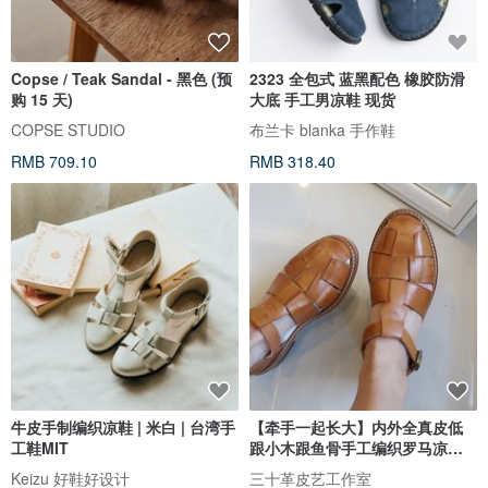
Copse / Teak Sandal - 黑色 (预
2323 全包式 蓝黑配色 橡胶防滑
购 15 天)
大底 手工男凉鞋 现货
COPSE STUDIO
布兰卡 blanka 手作鞋
RMB 709.10
RMB 318.40
牛皮手制编织凉鞋 | 米白 | 台湾手
【牵手一起长大】内外全真皮低
工鞋MIT
跟小木跟鱼骨手工编织罗马凉鞋
五色
Keizu 好鞋好设计
三十革皮艺工作室