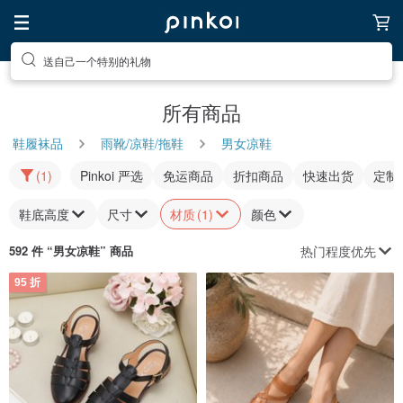
送自己一个特别的礼物
所有商品
鞋履袜品
雨靴/凉鞋/拖鞋
男女凉鞋
(1)
Pinkoi 严选
免运商品
折扣商品
快速出货
定制
鞋底高度
尺寸
材质
(1)
颜色
热门程度优先
592 件 “
男女凉鞋
” 商品
95 折