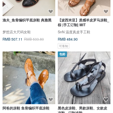
渔夫_鱼骨编织平底凉鞋 典雅黑
【波西米亚】质感羊皮罗马凉鞋_
棕 |手工订制| MIT
梦想店大尺码女鞋
SnN 温度真皮手工鞋
RMB 507.11
RMB 533.80
RMB 484.90
可客制
包邮
阿爸的凉鞋 鱼骨编织平底凉鞋
黑色皮凉鞋、男款凉鞋、女款皮
凉鞋、订制皮鞋