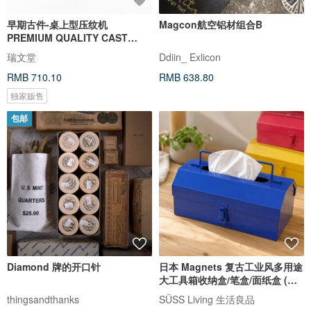
早期古件-桌上型压纹机
Magcon航空铝材组合B
PREMIUM QUALITY CAST
DESK EMBOSSERS
瑞文堂
Ddiin_ Exlicon
RMB 710.10
RMB 638.80
独家贩售
包邮
Diamond 牌的开口针
日本 Magnets 复古工业风多用途
大工具箱收纳盒/笔盒/面纸盒 (篮
色)
thingsandthanks
SÜSS Living 生活良品