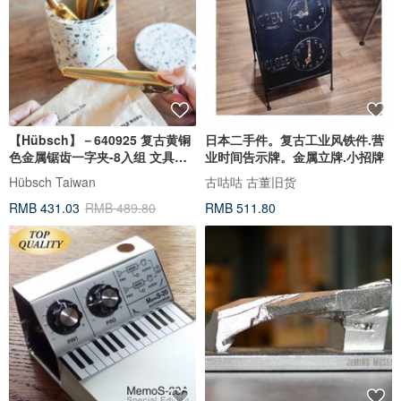
【Hübsch】－640925 复古黄铜
日本二手件。复古工业风铁件.营
色金属锯齿一字夹-8入组 文具圣
业时间告示牌。金属立牌.小招牌
诞
Hübsch Taiwan
古咕咕 古董旧货
RMB 431.03
RMB 489.80
RMB 511.80