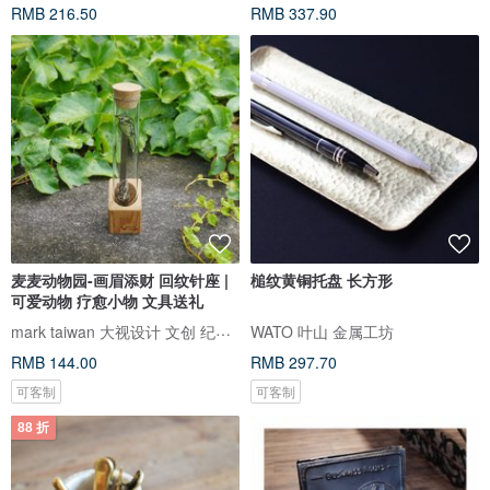
RMB 216.50
RMB 337.90
麦麦动物园-画眉添财 回纹针座 |
槌纹黄铜托盘 长方形
可爱动物 疗愈小物 文具送礼
mark taiwan 大视设计 文创 纪念品
WATO 叶山 金属工坊
RMB 144.00
RMB 297.70
可客制
可客制
88 折