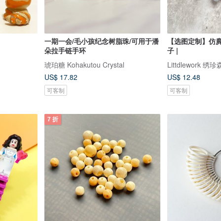
一期一会/毛小孩纪念树脂珠/可用于潘
【选图定制】仿麂皮
朵拉手链手环
子 |
琥珀糖 Kohakutou Crystal
Littdlework 绣
US$ 17.82
US$ 12.48
可客制
可客制
7 折