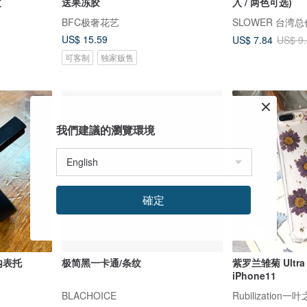
皮
送果冻胶
入 / 两色可选)
BFC极奢花艺
SLOWER 台湾
US$ 15.59
US$ 7.84
US$ 9
可客制
独家贩售
我們建議的瀏覽環境
確定
内表托
极简黑一卡通/条纹
紫罗兰雏菊 Ultra 
iPhone11
BLACHOICE
Rubilization一