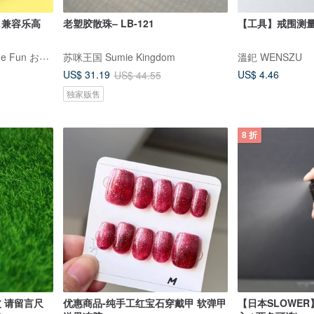
 兼容乐高
老塑胶散珠– LB-121
【工具】戒围测量 戒围
积木挂乐趣 Blocks Storage Fun おもちゃの収纳の楽しみ
苏咪王国 Sumie Kingdom
溫釲 WENSZU
US$ 4.46
US$ 31.19
US$ 44.55
独家贩售
8 折
皮 请留言尺
优惠商品-纯手工红宝石穿戴甲 软弹甲
【日本SLOWE