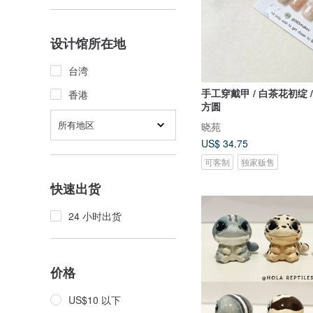
设计馆所在地
台湾
手工穿戴甲 / 白茶花初绽 / 图甲型为短
香港
方圆
所有地区
晓苑
US$ 34.75
可客制
独家贩售
快速出货
24 小时出货
价格
US$10 以下