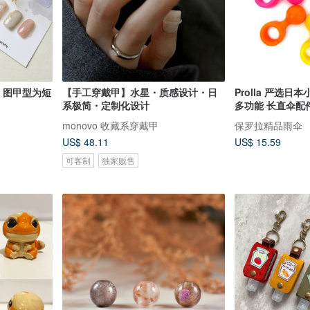
【手工穿戴甲】水星・质感设计・日
Prolla 严选日
系极简・定制化设计
多功能 长直伞配
monovo 收藏系穿戴甲
保罗拉精品雨伞
US$ 48.11
US$ 15.59
可客制
独家贩售