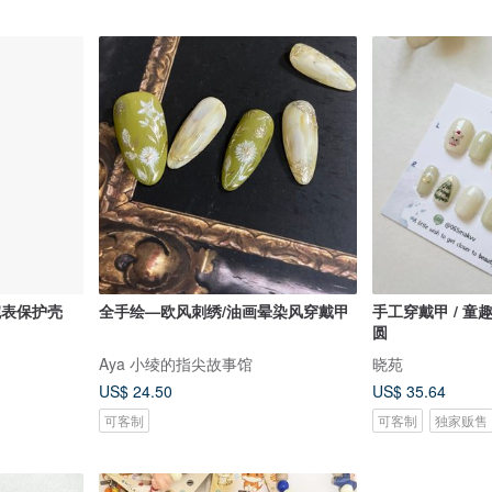
能腕表保护壳
全手绘—欧风刺绣/油画晕染风穿戴甲
手工穿戴甲 / 童趣圣诞 / 图甲型为短方
圆
Aya 小绫的指尖故事馆
晓苑
US$ 24.50
US$ 35.64
可客制
可客制
独家贩售