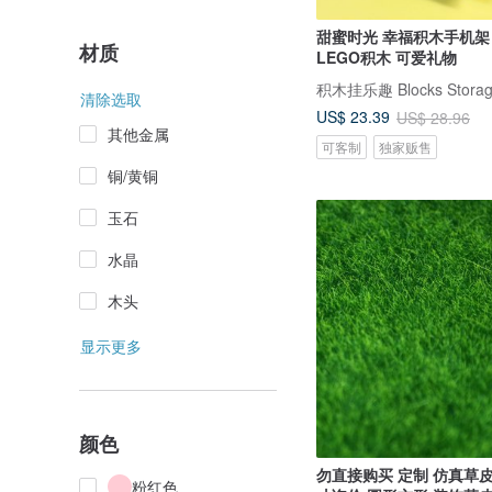
甜蜜时光 幸福积木手机架
材质
LEGO积木 可爱礼物
清除选取
US$ 23.39
US$ 28.96
其他金属
可客制
独家贩售
铜/黄铜
玉石
水晶
木头
显示更多
颜色
勿直接购买 定制 仿真草
粉红色