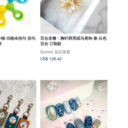
本小物 功能伞挂勾 挂勾
百合发簪・胸针两用或马尾钩 春 白色
件
百合 订制款
Sumire 花石珠寶
US$ 128.42