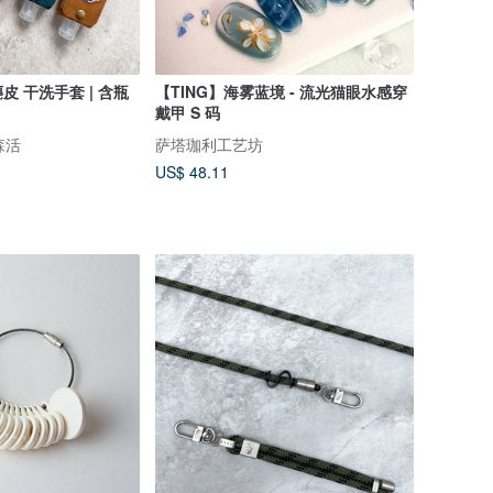
 干洗手套 | 含瓶
【TING】海雾蓝境 - 流光猫眼水感穿
戴甲 S 码
珍森活
萨塔珈利工艺坊
US$ 48.11