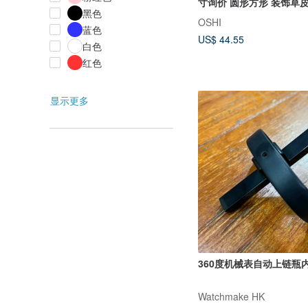
寸询价 圆形方形 装饰草
黑色
OSHI
蓝色
US$ 44.55
白色
红色
显示更多
360度机械表自动上链瓶
Watchmake HK