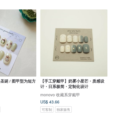
【手工穿戴甲】奶雾小星芒・质感设
计・日系极简・定制化设计
monovo 收藏系穿戴甲
US$ 43.66
可客制
独家贩售