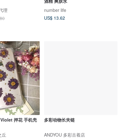
酒精 爽肤水
总代理
number life
US$ 13.62
.80
Violet 押花 手机壳
多彩动物长夹链
叶之丘
ANDYOU 多彩古着店