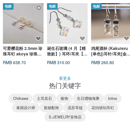
包邮
包邮
包邮
可爱樱花粉 2.5mm 珍
诞生石玻璃 (4 月【精
鸡尾酒杯 (Kakuteru
珠耳钉 akoya 珍珠耳
致款】) 耳环/耳夹【可
[单色])耳针/耳夹[金
环 耳针 18k 金 日本直
选长度】【可选配件】
配件选择] [定制]
RMB 638.70
RMB 310.00
RMB 260.80
送
【预约制作】
看更多
热门关键字
Chiikawa
土耳其石
银饰
生日禮物海豚
kiitos
泰国设计师
新娘配饰
流苏耳链
花珀琥珀耳钉
S.JEWELRY首饰店