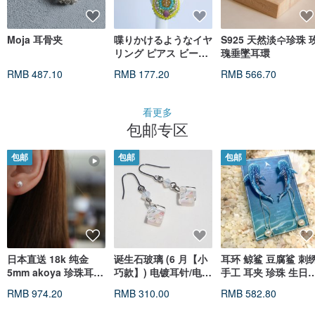
Moja 耳骨夹
喋りかけるようなイヤ
S925 天然淡수珍珠 
リング ピアス ビーズ
瑰垂墜耳環
刺繍 花 イエロー ター
RMB 487.10
RMB 177.20
RMB 566.70
コイズ 大ぶり ニッケ
ルフリー カラフル 一
点もの No.68
看更多
包邮专区
包邮
包邮
包邮
日本直送 18k 纯金
诞生石玻璃 (6 月【小
耳环 鲸鲨 豆腐鲨 刺
5mm akoya 珍珠耳钉
巧款】) 电镀耳针/电镀
手工 耳夹 珍珠 生日
小米珠耳环 天然海水
耳夹【可选长度】【可
礼物 礼盒 情人节
RMB 974.20
RMB 310.00
RMB 582.80
珍珠
选金具】【预约制作】