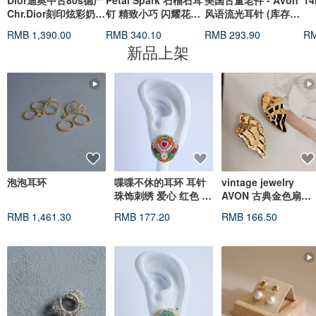
Dior迪奥中古80s德产
Petal Spark 石榴石耳
美国古董老件 - Avon
1
Chr.Dior刻印炫彩奶油
钉 精致小巧 闪耀花形
风语流光耳针 (库存新
珍珠绞绳复古耳夹
设计 日常百搭耳饰
品含原厂盒)
RMB 1,390.00
RMB 340.10
RMB 293.90
RM
新品上架
泡泡耳环
喋喋不休的耳环 耳针
vintage jewelry
珠饰刺绣 爱心 红色 大
AVON 古典金色扇贝
尺寸 无镍 缤纷 独一无
纹夹式耳环
RMB 1,461.30
RMB 177.20
RMB 166.50
二 No.69