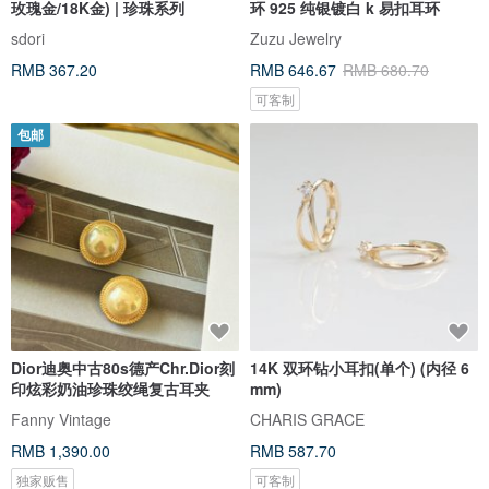
玫瑰金/18K金) | 珍珠系列
环 925 纯银镀白 k 易扣耳环
sdori
Zuzu Jewelry
RMB 367.20
RMB 646.67
RMB 680.70
可客制
包邮
Dior迪奥中古80s德产Chr.Dior刻
14K 双环钻小耳扣(单个) (内径 6
印炫彩奶油珍珠绞绳复古耳夹
mm)
Fanny Vintage
CHARIS GRACE
RMB 1,390.00
RMB 587.70
独家贩售
可客制