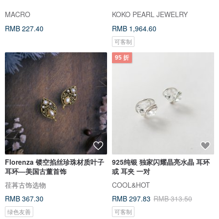
MACRO
KOKO PEARL JEWELRY
RMB 227.40
RMB 1,964.60
可客制
95 折
Florenza 镂空掐丝珍珠材质叶子
925纯银 独家闪耀晶亮水晶 耳环
耳环—美国古董首饰
或 耳夹 一对
荏苒古饰选物
COOL&HOT
RMB 367.30
RMB 297.83
RMB 313.50
绿色友善
可客制