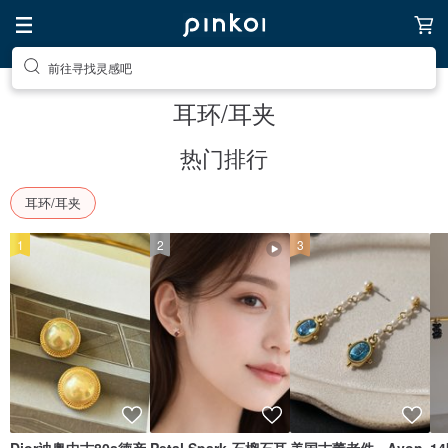
前往寻找灵感吧
送自己一个特别的礼物
耳环/耳夹
热门排行
耳环/耳夹
1
2
3