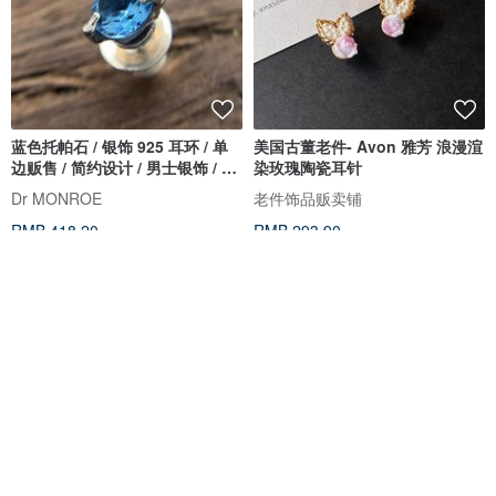
蓝色托帕石 / 银饰 925 耳环 / 单
美国古董老件- Avon 雅芳 浪漫渲
边贩售 / 简约设计 / 男士银饰 / 男
染玫瑰陶瓷耳针
性赠礼 / pe29
Dr MONROE
老件饰品贩卖铺
RMB 418.20
RMB 293.90
可客制
包邮