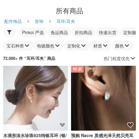
所有商品
配件饰品
首饰
耳环/耳夹
Pinkoi 严选
免运商品
折扣商品
快速出货
定制服
宝石种类
电镀颜色
定制化
材质
颜色
热门程度优先
72,000+ 件 “
耳环/耳夹
” 商品
95 折
水滴形淡水珍珠925纯银耳环 (银/
预购 Nacre 质感光泽天然贝壳耳